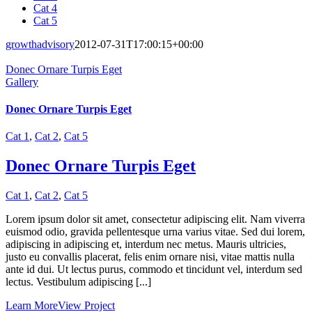
Cat 4
Cat 5
growthadvisory
2012-07-31T17:00:15+00:00
Donec Ornare Turpis Eget
Gallery
Donec Ornare Turpis Eget
Cat 1
,
Cat 2
,
Cat 5
Donec Ornare Turpis Eget
Cat 1
,
Cat 2
,
Cat 5
Lorem ipsum dolor sit amet, consectetur adipiscing elit. Nam viverra
euismod odio, gravida pellentesque urna varius vitae. Sed dui lorem,
adipiscing in adipiscing et, interdum nec metus. Mauris ultricies,
justo eu convallis placerat, felis enim ornare nisi, vitae mattis nulla
ante id dui. Ut lectus purus, commodo et tincidunt vel, interdum sed
lectus. Vestibulum adipiscing [...]
Learn More
View Project