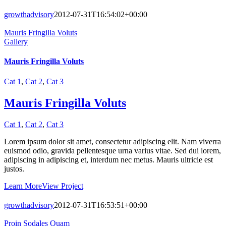
growthadvisory
2012-07-31T16:54:02+00:00
Mauris Fringilla Voluts
Gallery
Mauris Fringilla Voluts
Cat 1
,
Cat 2
,
Cat 3
Mauris Fringilla Voluts
Cat 1
,
Cat 2
,
Cat 3
Lorem ipsum dolor sit amet, consectetur adipiscing elit. Nam viverra
euismod odio, gravida pellentesque urna varius vitae. Sed dui lorem,
adipiscing in adipiscing et, interdum nec metus. Mauris ultricie est
justos.
Learn More
View Project
growthadvisory
2012-07-31T16:53:51+00:00
Proin Sodales Quam