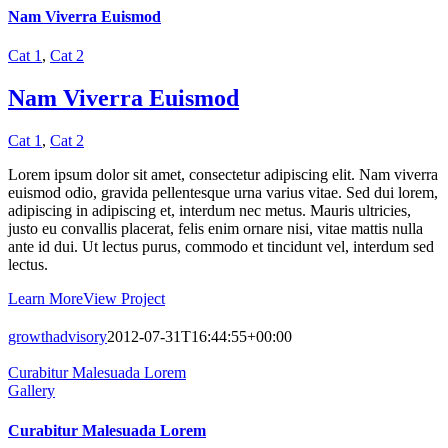
Nam Viverra Euismod
Cat 1
,
Cat 2
Nam Viverra Euismod
Cat 1
,
Cat 2
Lorem ipsum dolor sit amet, consectetur adipiscing elit. Nam viverra
euismod odio, gravida pellentesque urna varius vitae. Sed dui lorem,
adipiscing in adipiscing et, interdum nec metus. Mauris ultricies,
justo eu convallis placerat, felis enim ornare nisi, vitae mattis nulla
ante id dui. Ut lectus purus, commodo et tincidunt vel, interdum sed
lectus.
Learn More
View Project
growthadvisory
2012-07-31T16:44:55+00:00
Curabitur Malesuada Lorem
Gallery
Curabitur Malesuada Lorem