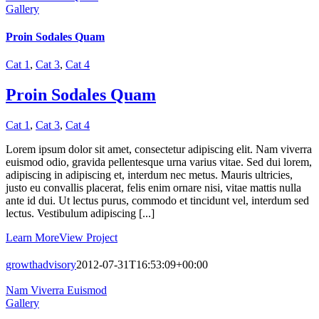
Gallery
Proin Sodales Quam
Cat 1
,
Cat 3
,
Cat 4
Proin Sodales Quam
Cat 1
,
Cat 3
,
Cat 4
Lorem ipsum dolor sit amet, consectetur adipiscing elit. Nam viverra
euismod odio, gravida pellentesque urna varius vitae. Sed dui lorem,
adipiscing in adipiscing et, interdum nec metus. Mauris ultricies,
justo eu convallis placerat, felis enim ornare nisi, vitae mattis nulla
ante id dui. Ut lectus purus, commodo et tincidunt vel, interdum sed
lectus. Vestibulum adipiscing [...]
Learn More
View Project
growthadvisory
2012-07-31T16:53:09+00:00
Nam Viverra Euismod
Gallery