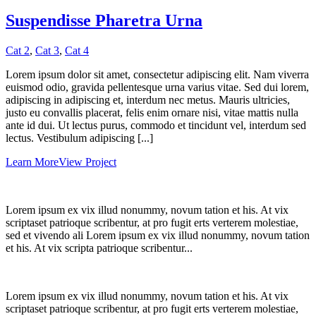
Suspendisse Pharetra Urna
Cat 2
,
Cat 3
,
Cat 4
Lorem ipsum dolor sit amet, consectetur adipiscing elit. Nam viverra
euismod odio, gravida pellentesque urna varius vitae. Sed dui lorem,
adipiscing in adipiscing et, interdum nec metus. Mauris ultricies,
justo eu convallis placerat, felis enim ornare nisi, vitae mattis nulla
ante id dui. Ut lectus purus, commodo et tincidunt vel, interdum sed
lectus. Vestibulum adipiscing [...]
Learn More
View Project
Lorem ipsum ex vix illud nonummy, novum tation et his. At vix
scriptaset patrioque scribentur, at pro fugit erts verterem molestiae,
sed et vivendo ali Lorem ipsum ex vix illud nonummy, novum tation
et his. At vix scripta patrioque scribentur...
Lorem ipsum ex vix illud nonummy, novum tation et his. At vix
scriptaset patrioque scribentur, at pro fugit erts verterem molestiae,