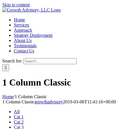
Skip to content
Home
Services
Approach
Strategy Deployment
About Us
Testimonials
Contact Us
Search for:
1 Column Classic
Home
/
1 Column Classic
1 Column Classic
growthadvisory
2019-03-06T11:41:16+00:00
All
Cat 1
Cat 2
Cat 3