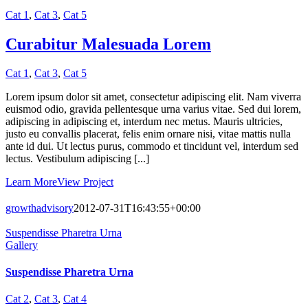
Cat 1
,
Cat 3
,
Cat 5
Curabitur Malesuada Lorem
Cat 1
,
Cat 3
,
Cat 5
Lorem ipsum dolor sit amet, consectetur adipiscing elit. Nam viverra
euismod odio, gravida pellentesque urna varius vitae. Sed dui lorem,
adipiscing in adipiscing et, interdum nec metus. Mauris ultricies,
justo eu convallis placerat, felis enim ornare nisi, vitae mattis nulla
ante id dui. Ut lectus purus, commodo et tincidunt vel, interdum sed
lectus. Vestibulum adipiscing [...]
Learn More
View Project
growthadvisory
2012-07-31T16:43:55+00:00
Suspendisse Pharetra Urna
Gallery
Suspendisse Pharetra Urna
Cat 2
,
Cat 3
,
Cat 4